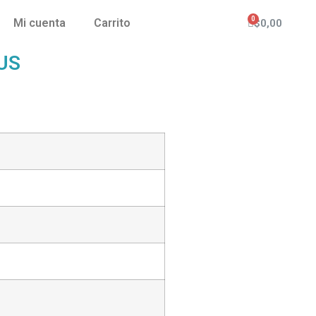
Mi cuenta
Carrito
$
0,00
US