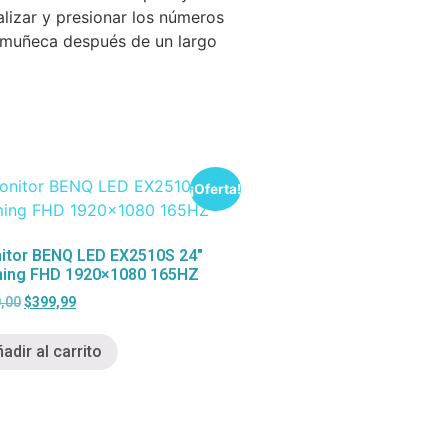
alizar y presionar los números
a muñeca después de un largo
¡Oferta!
itor BENQ LED EX2510S 24″
ing FHD 1920×1080 165HZ
,00
$
399,99
adir al carrito