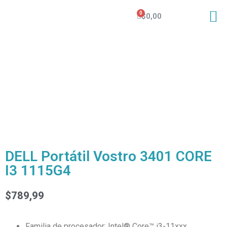
$
0,00
DELL Portátil Vostro 3401 CORE
I3 1115G4
$
789,99
Familia de procesador: Intel® Core™ i3-11xxx