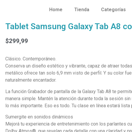
Home
Tienda
Categorías
Tablet Samsung Galaxy Tab A8 co
$
299,99
Clásico. Contemporáneo.
Conserva un diseño estético y vibrante, capaz de atraer toda
metálico ofrece tan solo 6,9 mm visto de perfil. Y su color fu
naturalmente encantador.
La función Grabador de pantalla de la Galaxy Tab A8 te permit
manera simple. Mantén la atención durante toda la sesión sin
lo más importante. Eso es todo. Tu clase en línea estará lista
Sumergite en sonidos dinámicos
Mejorá tu experiencia de entretenimiento con los parlantes 
Dolby Atmos®, que revelan cada detalle con una claridad y p