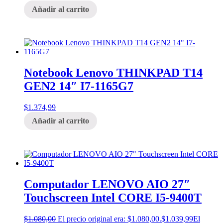
Añadir al carrito
Notebook Lenovo THINKPAD T14
GEN2 14″ I7-1165G7
$
1.374,99
Añadir al carrito
Computador LENOVO AIO 27″
Touchscreen Intel CORE I5-9400T
$
1.080,00
El precio original era: $1.080,00.
$
1.039,99
El