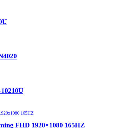
10U
 N4020
-10210U
ming FHD 1920×1080 165HZ