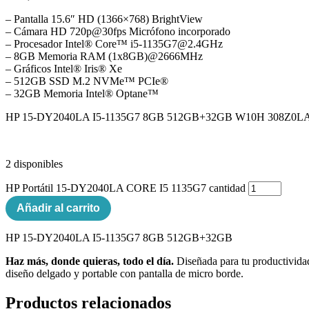
– Pantalla 15.6″ HD (1366×768) BrightView
– Cámara HD 720p@30fps Micrófono incorporado
– Procesador Intel® Core™ i5-1135G7@2.4GHz
– 8GB Memoria RAM (1x8GB)@2666MHz
– Gráficos Intel® Iris® Xe
– 512GB SSD M.2 NVMe™ PCIe®
– 32GB Memoria Intel® Optane™
HP 15-DY2040LA I5-1135G7 8GB 512GB+32GB W10H 308Z0
2 disponibles
HP Portátil 15-DY2040LA CORE I5 1135G7 cantidad
Añadir al carrito
HP 15-DY2040LA I5-1135G7 8GB 512GB+32GB
Haz más, donde quieras, todo el día.
Diseñada para tu productividad
diseño delgado y portable con pantalla de micro borde.
Productos relacionados