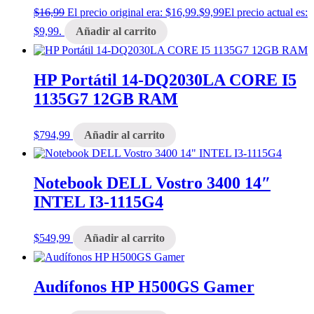
$
16,99
El precio original era: $16,99.
$
9,99
El precio actual es:
$9,99.
Añadir al carrito
HP Portátil 14-DQ2030LA CORE I5
1135G7 12GB RAM
$
794,99
Añadir al carrito
Notebook DELL Vostro 3400 14″
INTEL I3-1115G4
$
549,99
Añadir al carrito
Audífonos HP H500GS Gamer