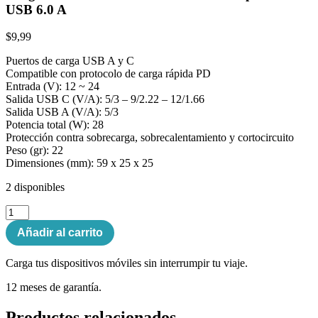
USB 6.0 A
$
9,99
Puertos de carga USB A y C
Compatible con protocolo de carga rápida PD
Entrada (V): 12 ~ 24
Salida USB C (V/A): 5/3 – 9/2.22 – 12/1.66
Salida USB A (V/A): 5/3
Potencia total (W): 28
Protección contra sobrecarga, sobrecalentamiento y cortocircuito
Peso (gr): 22
Dimensiones (mm): 59 x 25 x 25
2 disponibles
Cargador
Para
Añadir al carrito
Carro
UNNO
TEKNO
Carga tus dispositivos móviles sin interrumpir tu viaje.
2
12 meses de garantía.
puertos
USB
6.0
Productos relacionados