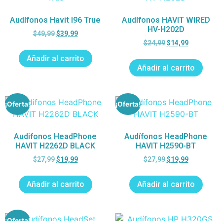
Audífonos Havit I96 True
Audífonos HAVIT WIRED
HV-H202D
$
49,99
$
39,99
$
24,99
$
14,99
Añadir al carrito
Añadir al carrito
¡Oferta!
¡Oferta!
Audifonos HeadPhone
Audífonos HeadPhone
HAVIT H2262D BLACK
HAVIT H2590-BT
$
27,99
$
19,99
$
27,99
$
19,99
Añadir al carrito
Añadir al carrito
¡Oferta!