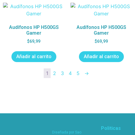
Audífonos HP H500GS
Audífonos HP H500GS
Gamer
Gamer
$
69,99
$
69,99
Añadir al carrito
Añadir al carrito
1
2
3
4
5
→
Politicas
Diseñada por
Sao