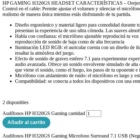
HP GAMING H320GS HEADSET CARACTERÍSTICAS – Orejeras transpirabl
Control en el cable: Permite ajustar el volumen y silenciar el micró
realismo de manera única mientras estás disfrutando de tu partida.
Diseño ergonómico y material ligero para comodidad durante to
presentan la experiencia de uso ultra cómoda. Las suaves almoh
Habla con confianza: el micrófono ajustable reproducirá tu voz 
reproducción de sonido de baja como de alta frecuencia
Iluminación LED RGB: el auricular cuenta con un diseño de ilum
resaltar la atmósfera del juego.
Efecto de sonido de graves estéreo 7.1 para experimentar exper
audio avanzada. Ofrece un sonido envolvente simulado de alta c
que viene el sonido, como el fuego, los pasos de tu oponente e 
Micrófono con aislamiento de ruido: el micrófono es largo y est
Compatibilidad: se conecta a todos los dispositivos con una e
2 disponibles
Audífonos HP H320GS Gaming cantidad
Añadir al carrito
Audifonos HP H320GS Gaming Microfono Surround 7.1 USB (Neg