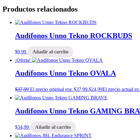
Productos relacionados
Audífonos Unno Tekno ROCKBUDS
$
9,99
Añadir al carrito
¡Oferta!
Audífonos Unno Tekno OVALA
$
37,99
El precio original era: $37,99.
$
24,99
El precio actual es
Audífonos Unno Tekno GAMING BR
$
34,99
Añadir al carrito