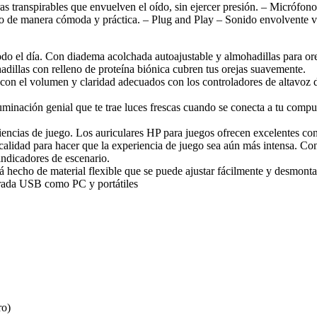
es que envuelven el oído, sin ejercer presión. – Micrófono flexib
fono de manera cómoda y práctica. – Plug and Play – Sonido envolvente v
do el día. Con diadema acolchada autoajustable y almohadillas para or
adillas con relleno de proteína biónica cubren tus orejas suavemente.
con el volumen y claridad adecuados con los controladores de altavoz de
inación genial que te trae luces frescas cuando se conecta a tu comput
iencias de juego. Los auriculares HP para juegos ofrecen excelentes co
alidad para hacer que la experiencia de juego sea aún más intensa. Con 
indicadores de escenario.
á hecho de material flexible que se puede ajustar fácilmente y desmontar
ntrada USB como PC y portátiles
ro)