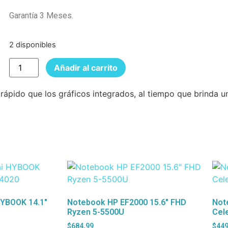
Garantía 3 Meses.
2 disponibles
Añadir al carrito
ápido que los gráficos integrados, al tiempo que brinda un
YBOOK 14.1″
Notebook HP EF2000 15.6″ FHD
Not
Ryzen 5-5500U
Cel
$
684,99
$
449