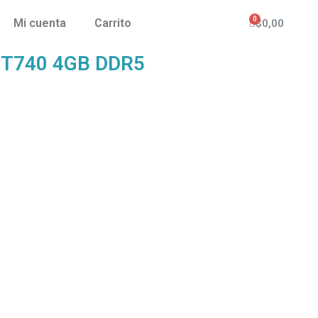
Mi cuenta
Carrito
$
0,00
 GT740 4GB DDR5