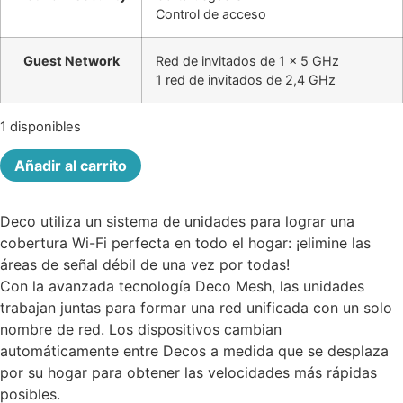
Control de acceso
Guest Network
Red de invitados de 1 × 5 GHz
1 red de invitados de 2,4 GHz
1 disponibles
Router
Añadir al carrito
TP-
LINK
DECO
E4
Deco utiliza un sistema de unidades para lograr una
WIFI-
MESH
cobertura Wi-Fi perfecta en todo el hogar: ¡elimine las
cantidad
áreas de señal débil de una vez por todas!
Con la avanzada tecnología Deco Mesh, las unidades
trabajan juntas para formar una red unificada con un solo
nombre de red. Los dispositivos cambian
automáticamente entre Decos a medida que se desplaza
por su hogar para obtener las velocidades más rápidas
posibles.