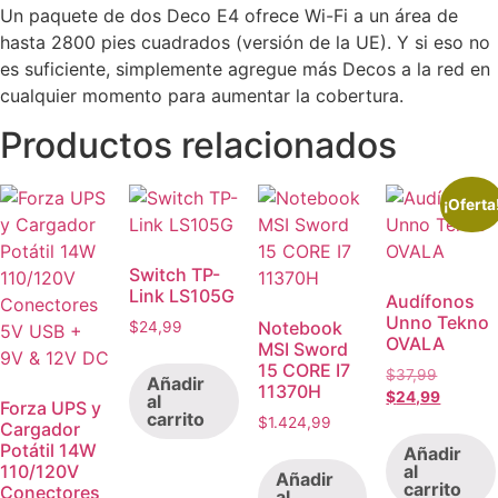
Un paquete de dos Deco E4 ofrece Wi-Fi a un área de
hasta 2800 pies cuadrados (versión de la UE). Y si eso no
es suficiente, simplemente agregue más Decos a la red en
cualquier momento para aumentar la cobertura.
Productos relacionados
¡Oferta
Switch TP-
Link LS105G
Audífonos
Unno Tekno
Notebook
$
24,99
OVALA
MSI Sword
15 CORE I7
El
$
37,99
Añadir
11370H
precio
El
$
24,99
al
Forza UPS y
carrito
original
precio
$
1.424,99
Cargador
era:
actual
Potátil 14W
Añadir
$37,99.
es:
al
110/120V
Añadir
$24,99.
carrito
Conectores
al