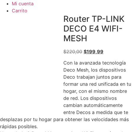
Mi cuenta
Carrito
Router TP-LINK
DECO E4 WIFI-
MESH
El
El
$
220,00
$
199,99
precio
precio
Con la avanzada tecnología
original
actual
Deco Mesh, los dispositivos
era:
es:
Deco trabajan juntos para
$220,00.
$199,99.
formar una red unificada en tu
hogar, con el mismo nombre
de red. Los dispositivos
cambian automáticamente
entre Decos a medida que te
desplazas por tu hogar para obtener las velocidades más
rápidas posibles.