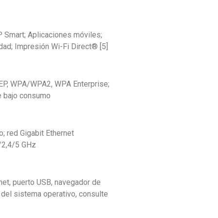
P Smart; Aplicaciones móviles;
dad; Impresión Wi-Fi Direct® [5]
 WEP, WPA/WPA2, WPA Enterprise;
de bajo consumo
o; red Gigabit Ethernet
/2,4/5 GHz
rnet, puerto USB, navegador de
 del sistema operativo, consulte