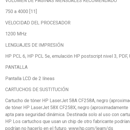
VOLUMEN DE PÁGINAS MENSUALES RECOMENDADO
750 a 4000 [11]
VELOCIDAD DEL PROCESADOR
1200 MHz
LENGUAJES DE IMPRESIÓN
HP PCL 6, HP PCL 5e, emulación HP postscript nivel 3, PDF,
PANTALLA
Pantalla LCD de 2 líneas
CARTUCHOS DE SUSTITUCIÓN
Cartucho de tóner HP LaserJet 58A CF258A, negro (aproxima
de tóner HP LaserJet 58X CF258X, negro (aproximadamente 1
apta para seguridad dinámica. Destinada solo al uso con cartu
HP. Los cartuchos que usan un chip de otro fabricante podrían
podrían no hacerlo en el futuro. www.hp.com/learn/ds