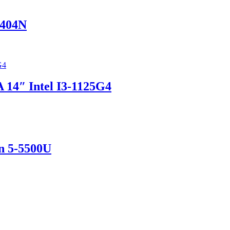
404N
14″ Intel I3-1125G4
n 5-5500U