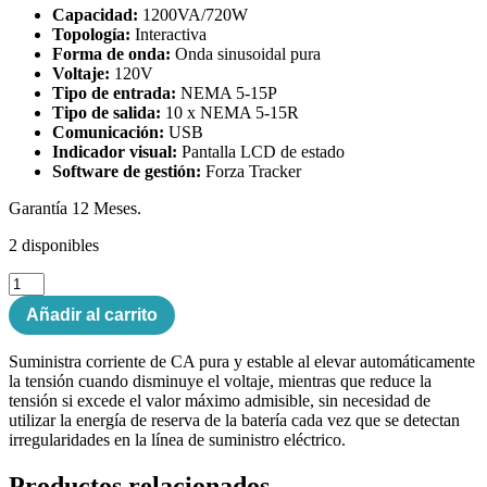
Capacidad:
1200VA/720W
Topología:
Interactiva
Forma de onda:
Onda sinusoidal pura
Voltaje:
120V
Tipo de entrada:
NEMA 5-15P
Tipo de salida:
10 x NEMA 5-15R
Comunicación:
USB
Indicador visual:
Pantalla LCD de estado
Software de gestión:
Forza Tracker
Garantía 12 Meses.
2 disponibles
Forza
UPS
Añadir al carrito
1200VA/720W
Interactiva
120V
Suministra corriente de CA pura y estable al elevar automáticamente
10
la tensión cuando disminuye el voltaje, mientras que reduce la
x
tensión si excede el valor máximo admisible, sin necesidad de
Nema
utilizar la energía de reserva de la batería cada vez que se detectan
5-
irregularidades en la línea de suministro eléctrico.
15R
cantidad
Productos relacionados