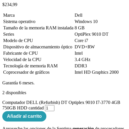
$
234,99
Marca
Dell
Sistema operativo
Windows 10
Tamaño de la memoria RAM instalada
8 GB
Series
OptiPlex 9010 DT
Modelo de CPU
Core i7
Dispositivo de almacenamiento óptico
DVD+RW
Fabricante de CPU
Intel
Velocidad de la CPU
3.4 GHz
Tecnología de memoria RAM
DDR3
Coprocesador de gráficos
Intel HD Graphics 2000
Garantía 6 meses.
2 disponibles
Computador DELL (Refurbish) DT Optiplex 9010 I7-3770 4GB
750GB HDD cantidad
Añadir al carrito
Aproveche las opciones de la Septima
generación
de procesadores