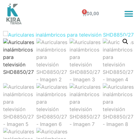
$
0,00