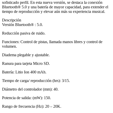
sofisticado perfil. En esta nueva versión, se destaca la conexión
era:
es:
Bluetooth® 5.0 y una batería de mayor capacidad, para extender el
$37,99.
$24,99.
tiempo de reproducción y elevar aún más su experiencia musical.
Descripción
Versión Bluetooth® : 5.0.
Reducción pasiva de ruido.
Funciones: Control de pistas, llamada manos libres y control de
volumen.
Diadema plegable y ajustable.
Ranura para tarjeta Micro SD.
Batería: Litio Ion 400 mAh.
Tiempo de carga/ reproducción (hrs): 3/15.
Diámetro del controlador (mm): 40.
Potencia de salida: (mW): 150.
Rango de frecuencia (Hz): 20 – 20K.