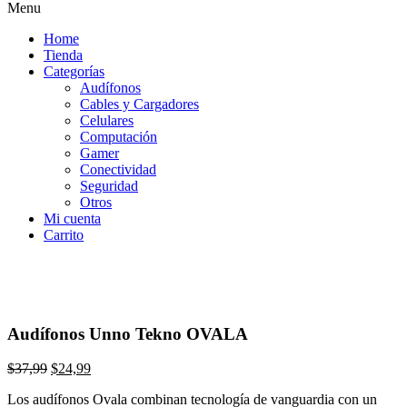
Menu
Home
Tienda
Categorías
Audífonos
Cables y Cargadores
Celulares
Computación
Gamer
Conectividad
Seguridad
Otros
Mi cuenta
Carrito
Audífonos Unno Tekno OVALA
El
El
$
37,99
$
24,99
precio
precio
Los audífonos Ovala combinan tecnología de vanguardia con un
original
actual