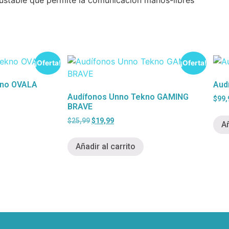
¡Oferta!
¡Oferta!
kno OVALA
Aud
Audífonos Unno Tekno GAMING
$
99,
BRAVE
$
25,99
$
19,99
Añ
Añadir al carrito