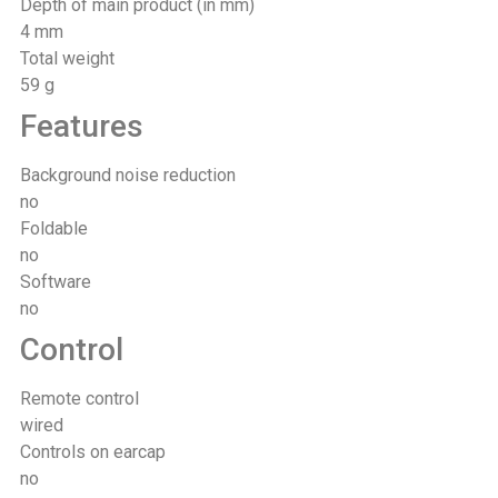
Depth of main product (in mm)
4 mm
Total weight
59 g
Features
Background noise reduction
no
Foldable
no
Software
no
Control
Remote control
wired
Controls on earcap
no