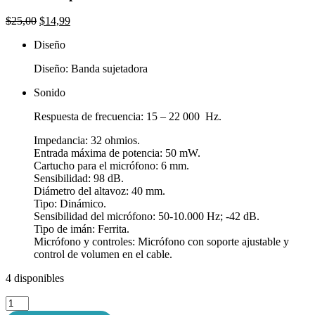
El
El
$
25,00
$
14,99
precio
precio
Diseño
original
actual
era:
es:
Diseño: Banda sujetadora
$25,00.
$14,99.
Sonido
Respuesta de frecuencia: 15 – 22 000 Hz.
Impedancia: 32 ohmios.
Entrada máxima de potencia: 50 mW.
Cartucho para el micrófono: 6 mm.
Sensibilidad: 98 dB.
Diámetro del altavoz: 40 mm.
Tipo: Dinámico.
Sensibilidad del micrófono: 50-10.000 Hz; -42 dB.
Tipo de imán: Ferrita.
Micrófono y controles: Micrófono con soporte ajustable y
control de volumen en el cable.
4 disponibles
Audífonos
para