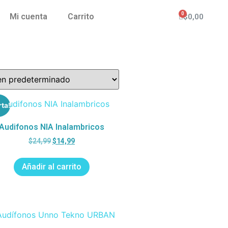
Mi cuenta
Carrito
$
0,00
rta!
Audifonos NIA Inalambricos
$
24,99
$
14,99
Añadir al carrito