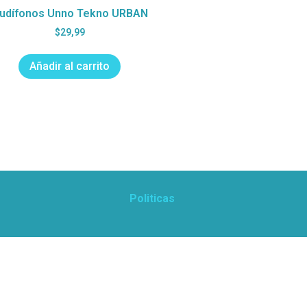
udífonos Unno Tekno URBAN
$
29,99
Añadir al carrito
Politicas